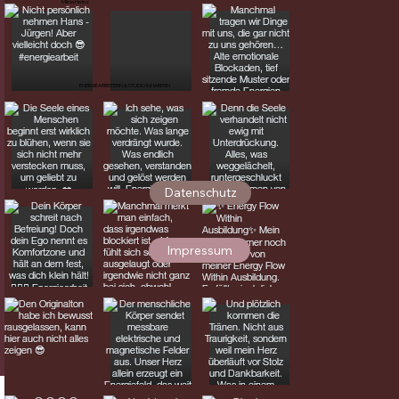
Milda Heinz
ENERGIEARBEITERIN & STUDIO INHABERIN
Datenschutz
Impressum