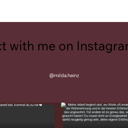
t with me on Instagr
@milda.heinz